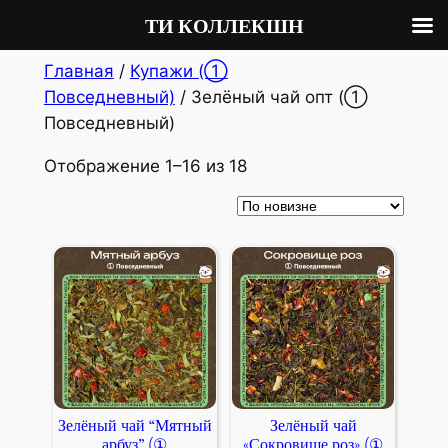
ТИ КОЛЛЕКШН
Перейти
Главная
/
Купажи (①
к
Повседневный)
/ Зелёный чай опт (①
содержимому
Повседневный)
С
Отображение 1–16 из 18
о
р
т
и
р
о
в
к
а
Зелёный чай “Мятный
Зелёный чай
:
арбуз” (①
«Сокровище роз» (①