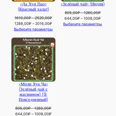
«Да Хун Пао»
«Зелёный чай» (Индия)
(Красный халат)
805,00
₽
–
1260,00
₽
1610,00
₽
–
2520,00
₽
Диапазон
Диапазо
644,00
₽
–
1008,00
₽
Диапазон
Диапазон
1288,00
₽
–
2016,00
₽
цен:
цен:
Выберите параметры
цен:
цен:
Выберите параметры
805,00₽
644,00₽
1610,00₽
1288,00₽
–
–
–
–
1260,00₽
1008,00
2520,00₽
2016,00₽
«Моли Хуа Ча»
(Зелёный чай с
жасмином) (①
Повседневный)
805,00
₽
–
1260,00
₽
Диапазон
Диапазон
644,00
₽
–
1008,00
₽