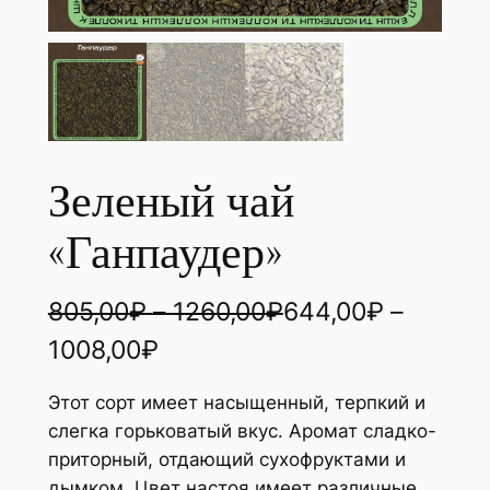
Зеленый чай
«Ганпаудер»
Д
805,00
₽
–
1260,00
₽
644,00
₽
–
Д
и
1008,00
₽
и
а
Этот сорт имеет насыщенный, терпкий и
а
п
слегка горьковатый вкус. Аромат сладко-
приторный, отдающий сухофруктами и
п
а
дымком. Цвет настоя имеет различные