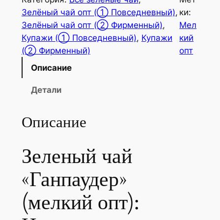
0
₽
Зелёный чай опт (① Повседневный)
, 
ки:
₽
–
Зелёный чай опт (② Фирменный)
, 
Мел
Купажи (① Повседневный)
, 
Купажи
кий
–
1
(② Фирменный)
опт
1
2
Описание
0
6
Детали
0
0
8
,
Описание
,
0
0
0
Зеленый чай
0
₽
«Ганпаудер»
₽
(мелкий опт):