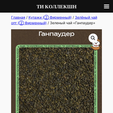
ТИ КОЛЛЕКШН
Перейти
Главная
/
Купажи (② Фирменный)
/
Зелёный чай
опт (② Фирменный)
/ Зеленый чай «Ганпаудер»
к
содержимому