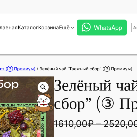
WhatsApp
По
лавная
Каталог
Корзина
Ещё
опт (③ Премиум)
/ Зелёный чай “Таежный сбор” (③ Премиум)
Зелёный ча
сбор” (③ П
1610,00
₽
–
2520,0