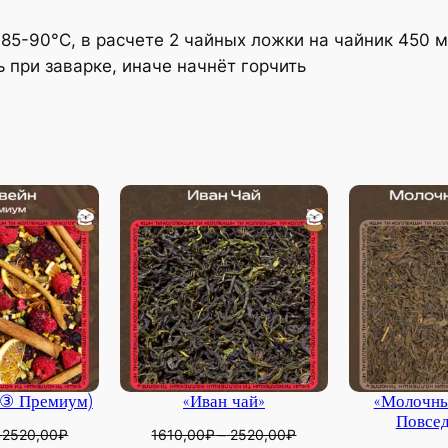
85-90°C, в расчете 2 чайных ложки на чайник 450 мл
 при заварке, иначе начнёт горчить
(③ Премиум)
«Иван чай»
«Молочны
Повсед
2520,00
₽
1610,00
₽
–
2520,00
₽