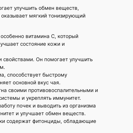
2
2
огает улучшить обмен веществ,
5
0
й оказывает мягкий тонизирующий
2
1
особенно витамина C, который
0
6
лучшает состояние кожи и
,
,
и свойствами. Он помогает улучшить
0
0
м.
а, способствует быстрому
0
0
няет основной вкус чая.
стна своими противовоспалительными и
₽
₽
истемы и укреплять иммунитет.
аботу почек и выводить из организма
нитет и улучшает обмен веществ.
шки содержат фитонциды, обладающие