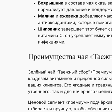
Боярышник
в составе чая оказыва
нормализует давление и поддержи
Малина
и
ежевика
добавляют чаю 
антиоксидантами, которые помога
Шиповник
завершает этот букет с
витамина C, он укрепляет иммуни
инфекциями.
Преимущества чая «Таеж
Зелёный чай “Таежный сбор” (Премиум
кладезем витаминов и природной силы
ваших клиентов. Его ягодные и травян
утреннего, так и для вечернего чаепит
Ценовой сегмент «премиум» подчёркив
отбирается вручную, чтобы обеспечить