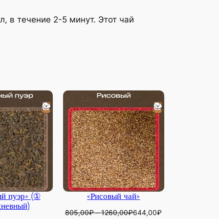
, в течение 2-5 минут. Этот чай
й пуэр» (①
«Рисовый чай»
невный)
Диапазон
805,00
₽
–
1260,00
₽
644,00
₽