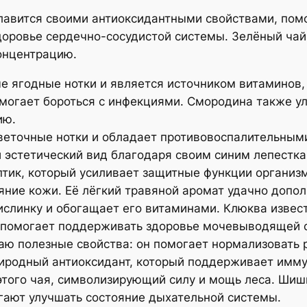
лавится своими антиоксидантными свойствами, пом
доровье сердечно-сосудистой системы. Зелёный ча
онцентрацию.
 ягодные нотки и является источником витаминов, 
могает бороться с инфекциями. Смородина также у
ию.
цветочные нотки и обладает противовоспалительным
 эстетический вид благодаря своим синим лепестка
тик, который усиливает защитные функции организм
ние кожи. Её лёгкий травяной аромат удачно допол
ислинку и обогащает его витаминами. Клюква изве
 помогает поддерживать здоровье мочевыводящей с
ю полезные свойства: он помогает нормализовать р
иродный антиоксидант, который поддерживает имму
того чая, символизирующий силу и мощь леса. Ши
ают улучшать состояние дыхательной системы.