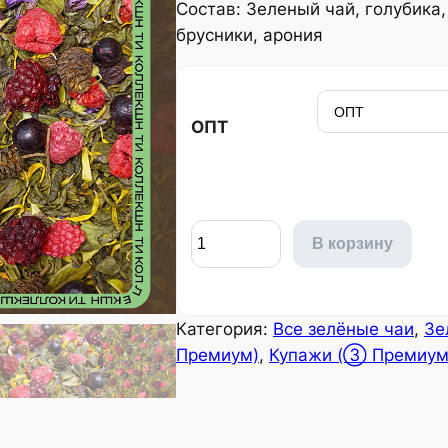
Состав: Зеленый чай, голубика,
брусники, арония
ОПТ
Количество товара Зелёный 
В корзину
Категория:
Все зелёные чаи
, 
Зе
Премиум)
, 
Купажи (③ Премиум