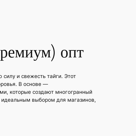
:
:
1
1
6
2
1
8
ремиум) опт
0
8
,
,
 силу и свежесть тайги. Этот
0
0
оровья. В основе —
ами, которые создают многогранный
0
0
я идеальным выбором для магазинов,
₽
₽
–
–