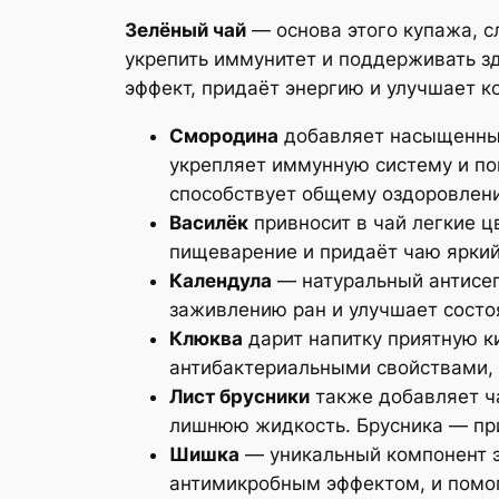
Зелёный чай
— основа этого купажа, с
укрепить иммунитет и поддерживать з
эффект, придаёт энергию и улучшает к
Смородина
добавляет насыщенные
укрепляет иммунную систему и по
способствует общему оздоровлен
Василёк
привносит в чай легкие 
пищеварение и придаёт чаю яркий
Календула
— натуральный антисеп
заживлению ран и улучшает состоя
Клюква
дарит напитку приятную к
антибактериальными свойствами,
Лист брусники
также добавляет ча
лишнюю жидкость. Брусника — пр
Шишка
— уникальный компонент э
антимикробным эффектом, и помог